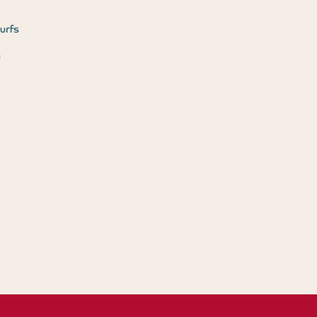
urfs
m